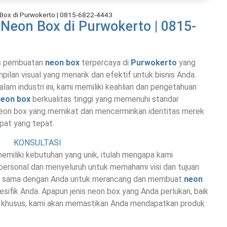
Box di Purwokerto | 0815-6822-4443
Neon Box di Purwokerto | 0815-
is pembuatan
neon box
terpercaya di
Purwokerto
yang
lan visual yang menarik dan efektif untuk bisnis Anda.
m industri ini, kami memiliki keahlian dan pengetahuan
neon box
berkualitas tinggi yang memenuhi standar
 neon box yang memikat dan mencerminkan identitas merek
pat yang tepat.
KONSULTASI
miliki kebutuhan yang unik, itulah mengapa kami
personal dan menyeluruh untuk memahami visi dan tujuan
erja sama dengan Anda untuk merancang dan membuat
neon
ifik Anda. Apapun jenis neon box yang Anda perlukan, baik
ek khusus, kami akan memastikan Anda mendapatkan produk