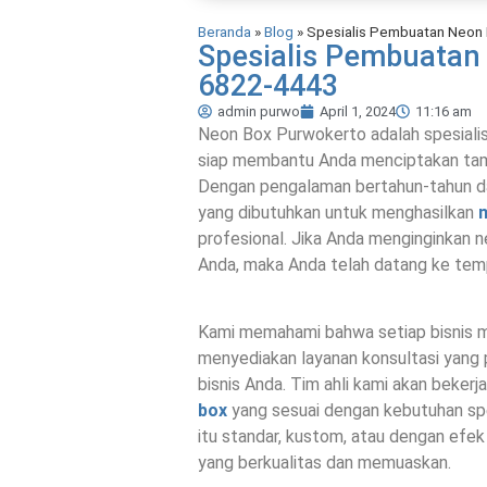
Beranda
»
Blog
»
Spesialis Pembuatan Neon 
Spesialis Pembuatan 
6822-4443
admin purwo
April 1, 2024
11:16 am
Neon Box Purwokerto adalah spesial
siap membantu Anda menciptakan tampi
Dengan pengalaman bertahun-tahun dala
yang dibutuhkan untuk menghasilkan
profesional. Jika Anda menginginkan
Anda, maka Anda telah datang ke tem
Kami memahami bahwa setiap bisnis me
menyediakan layanan konsultasi yang 
bisnis Anda. Tim ahli kami akan bek
box
yang sesuai dengan kebutuhan spes
itu standar, kustom, atau dengan ef
yang berkualitas dan memuaskan.