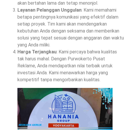
akan bertahan lama dan tetap menonjol.
Layanan Pelanggan Unggulan
: Kami memahami
betapa pentingnya komunikasi yang efektif dalam
setiap proyek. Tim kami akan mendengarkan
kebutuhan Anda dengan seksama dan memberikan
solusi yang tepat sesuai dengan anggaran dan waktu
yang Anda miliki.
Harga Terjangkau
: Kami percaya bahwa kualitas
tak harus mahal. Dengan Purwokerto Pusat
Reklame, Anda mendapatkan nilai terbaik untuk
investasi Anda. Kami menawarkan harga yang
kompetitif tanpa mengorbankan kualitas.