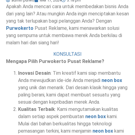
admin purwo
Mei 17, 2024
3:18 pm
Apakah Anda mencari cara untuk membedakan bisnis Anda
dari yang lain? Atau mungkin Anda ingin menciptakan kesan
yang tak terlupakan bagi pelanggan Anda? Dengan
Purwokerto
Pusat Reklame, kami menawarkan solusi
yang sempurna untuk membawa merek Anda berkilau di
malam hari dan siang hari!
KONSULTASI
Mengapa Pilih Purwokerto Pusat Reklame?
Inovasi Desain
: Tim kreatif kami siap membantu
Anda mewujudkan ide-ide Anda menjadi
neon box
yang unik dan menarik. Dari desain klasik hingga yang
paling berani, kami dapat membuat sesuatu yang
sesuai dengan kepribadian merek Anda.
Kualitas Terbaik
: Kami mengutamakan kualitas
dalam setiap aspek pembuatan
neon box
kami.
Mulai dari bahan berkualitas hingga teknologi
pemasangan terkini, kami menjamin
neon box
kami