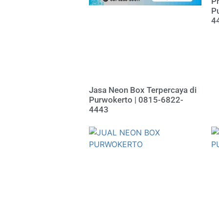
P
P
4
Jasa Neon Box Terpercaya di
Purwokerto | 0815-6822-
4443