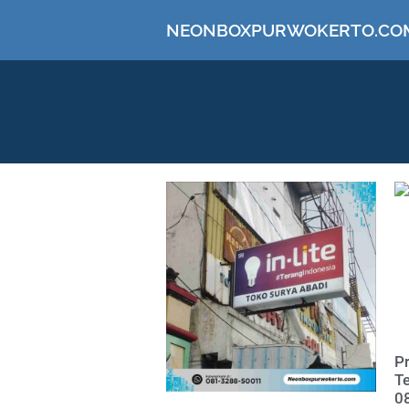
NEONBOXPURWOKERTO.CO
P
Te
0