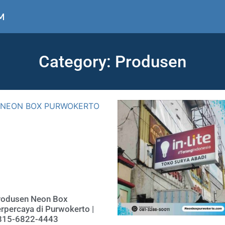
M
Category: Produsen
rodusen Neon Box
rpercaya di Purwokerto |
815-6822-4443